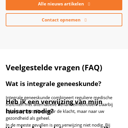
Alle nieuws artikelen
Contact opnemen
Veelgestelde vragen (FAQ)
Wat is integrale geneeskunde?
Integrale geneeskunde combineert reguliere medische
Heb ik een verwijzing van mijn
inzichten met alternatieve behandelmethoden. Daarbij
huisarts nodig?
kijken wij niet alleen naar de klacht, maar naar uw
gezondheid als geheel.
In de meeste gevallen is een verwijzing niet nodig. Bij