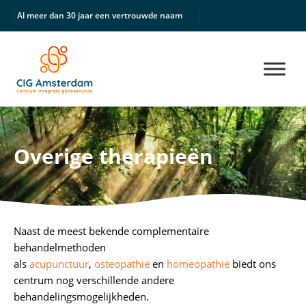
Al meer dan 30 jaar een vertrouwde naam
Unieke multidisciplinair
Overige therapieën
Naast de meest bekende complementaire
behandelmethoden
als
acupunctuur
,
osteopathie
en
homeopathie
biedt ons
centrum nog verschillende andere
behandelingsmogelijkheden.