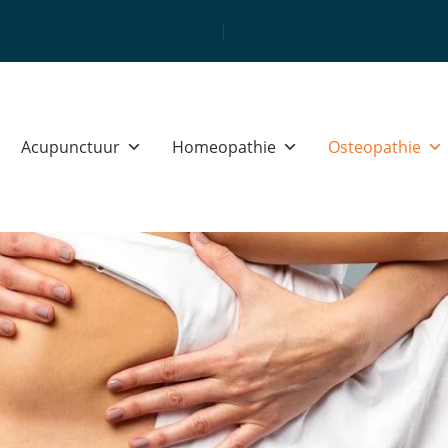
Unieke multidisciplinaire same
Acupunctuur
Homeopathie
Osteopathie