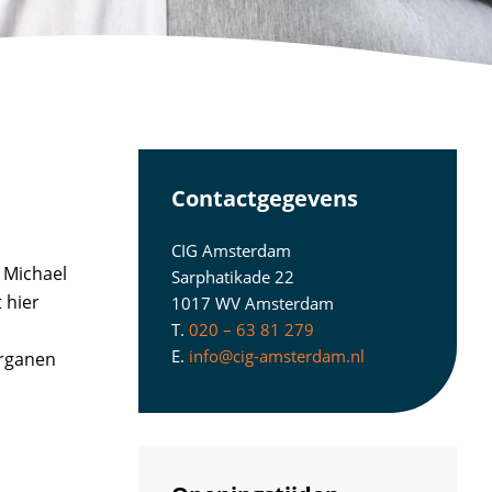
Contactgegevens
CIG Amsterdam
 Michael
Sarphatikade 22
t hier
1017 WV Amsterdam
T.
020 – 63 81 279
E.
info@cig-amsterdam.nl
organen