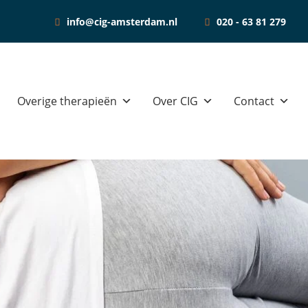
nwerking
info@cig-amsterdam.nl
020 - 63 81 279
Sta
Overige therapieën
Over CIG
Contact