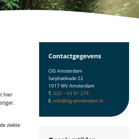
Contactgegevens
CIG Amsterdam
Sarphatikade 22
1017 WV Amsterdam
T.
020 – 63 81 279
t hier
E.
info@cig-amsterdam.nl
stiger.
de ziekte