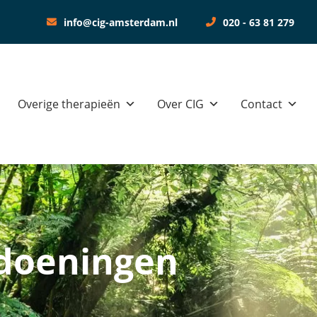
info@cig-amsterdam.nl
020 - 63 81 279
menwerking
S
Overige therapieën
Over CIG
Contact
doeningen