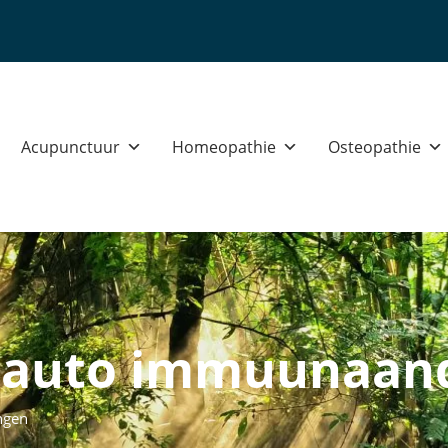
Unieke multidisciplinaire sa
Acupunctuur
Homeopathie
Osteopathie
j auto immuunaan
ngen