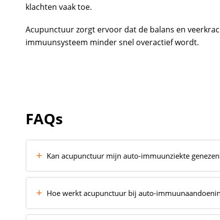
klachten vaak toe.
Acupunctuur zorgt ervoor dat de balans en veerkrac
immuunsysteem minder snel overactief wordt.
FAQs
Kan acupunctuur mijn auto-immuunziekte genezen
Acupunctuur kan de balans in het immuunsyst
ontstekingsreacties verminderen, maar het is
Hoe werkt acupunctuur bij auto-immuunaandoeni
immuunziekte. Veel mensen ervaren wel aanmer
Door dunne naaldjes op specifieke punten te p