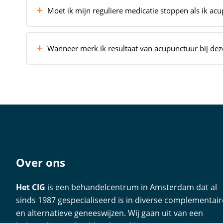
te komen. Dit kan helpen het immuunsysteem t
Moet ik mijn reguliere medicatie stoppen als ik acu
van rust te bereiken.
Nee. Acupunctuur kan
goed gecombineerd w
voordat je aanpassingen aan medicatie maakt.
Wanneer merk ik resultaat van acupunctuur bij de
Veel mensen merken geleidelijk verbetering van
verschilt per persoon en aandoening. Acupunc
klachten te verminderen en het evenwicht in 
Waar nodig kan het effect van de acupunctuur
voedingssupplementen.
Over ons
Het CIG
is een behandelcentrum in Amsterdam dat al
sinds 1987 gespecialiseerd is in diverse complementair
en alternatieve geneeswijzen. Wij gaan uit van een