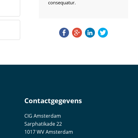
consequatur.
odes
s
eurt,
 om de
f
Contactgegevens
CIG Amsterdam
Sarphatikade 22
1017 WV Amsterdam