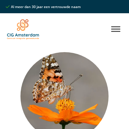
Al meer dan 30 jaar een vertrouwde naam
Unieke multidisciplina