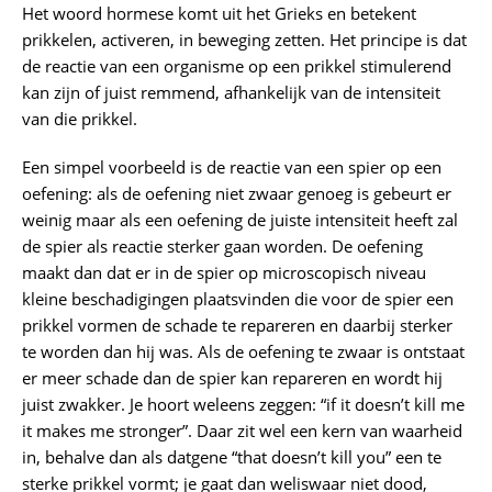
Het woord hormese komt uit het Grieks en betekent
prikkelen, activeren, in beweging zetten. Het principe is dat
de reactie van een organisme op een prikkel stimulerend
kan zijn of juist remmend, afhankelijk van de intensiteit
van die prikkel.
Een simpel voorbeeld is de reactie van een spier op een
oefening: als de oefening niet zwaar genoeg is gebeurt er
weinig maar als een oefening de juiste intensiteit heeft zal
de spier als reactie sterker gaan worden. De oefening
maakt dan dat er in de spier op microscopisch niveau
kleine beschadigingen plaatsvinden die voor de spier een
prikkel vormen de schade te repareren en daarbij sterker
te worden dan hij was. Als de oefening te zwaar is ontstaat
er meer schade dan de spier kan repareren en wordt hij
juist zwakker. Je hoort weleens zeggen: “if it doesn’t kill me
it makes me stronger”. Daar zit wel een kern van waarheid
in, behalve dan als datgene “that doesn’t kill you” een te
sterke prikkel vormt; je gaat dan weliswaar niet dood,