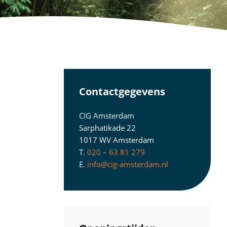
Contactgegevens
CIG Amsterdam
Sarphatikade 22
1017 WV Amsterdam
T.
020 – 63 81 279
E.
info@cig-amsterdam.nl