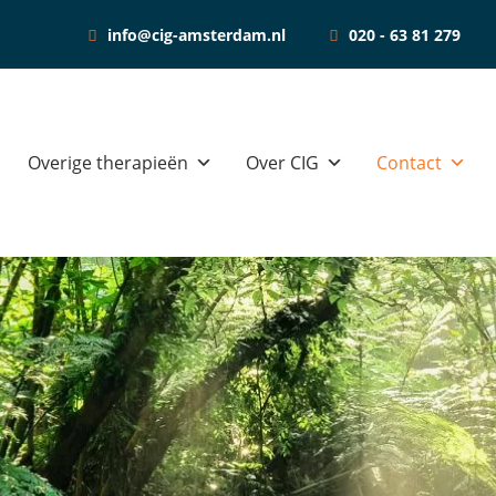
nwerking
info@cig-amsterdam.nl
020 - 63 81 279
Sta
Overige therapieën
Over CIG
Contact