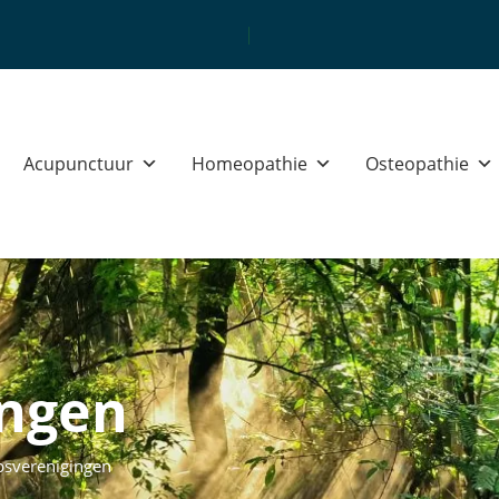
Unieke multidisciplinaire same
Acupunctuur
Homeopathie
Osteopathie
ingen
psverenigingen